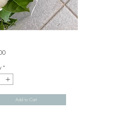
Price
00
y
*
Add to Cart