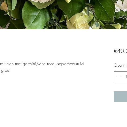
€40.
 tinten met germini,witte roos, septemberkruid
Quantit
n groen