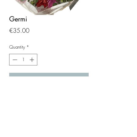
Germi
Price
€35.00
Quantity
*
Add to Cart
Boeket met roze,rode germini, tulpen en
gemengd groen.(tulpen enkel in
seizoen,wordt vervangen door andere
bloem indien niet op vooraad)