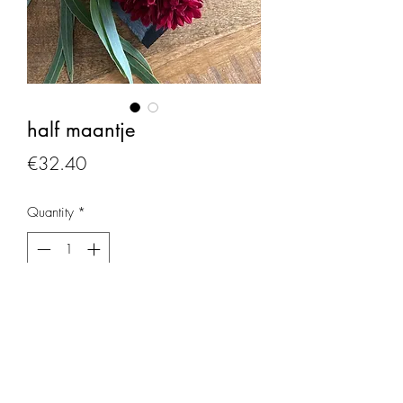
half maantje
Price
€32.40
Quantity
*
Add to Cart
Mini half maantje op leien steen met
warme kleuren (in andere kleuren en
formaten te verkrijgen)