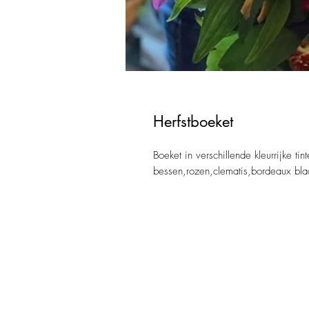
Herfstboeket
Boeket in verschillende kleurrijke tin
bessen,rozen,clematis,bordeaux blad