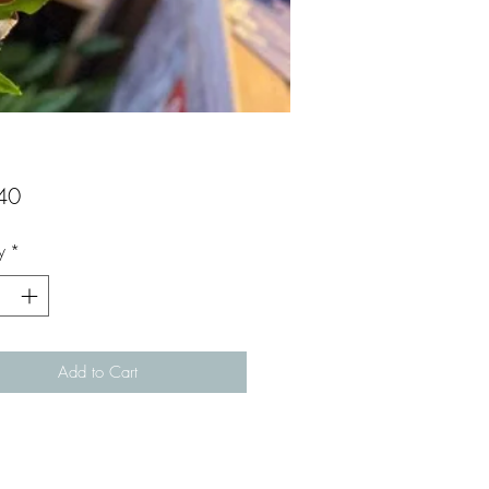
Price
40
y
*
Add to Cart