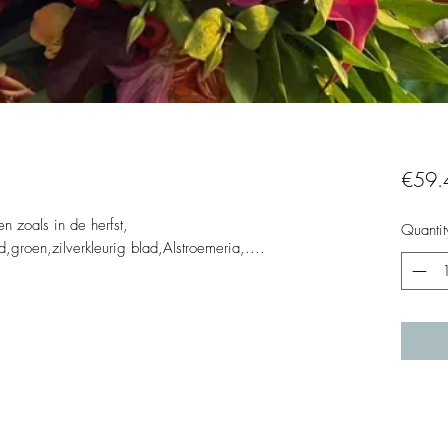
€59.
ten zoals in de herfst,
Quantit
,groen,zilverkleurig blad,Alstroemeria,....