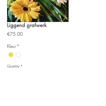
Liggend grafwerk
Price
€75.00
Kleur
*
Quantity
*
Add to Cart
Wit/geel grafstuk diameter 50cm