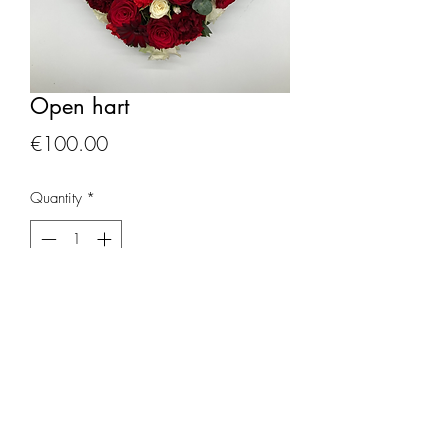
Open hart
Price
€100.00
Quantity
*
Add to Cart
Groot hart met rode en witte rozen,witte
trosanjers en rode trosanjers