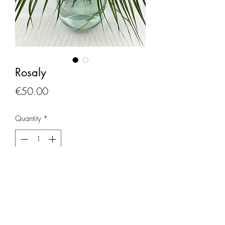
Rosaly
Price
€50.00
Quantity
*
Add to Cart
Boeket met mooie roze donkere rozen,
cerise Gypsophila.
Afgewerkt met groen.